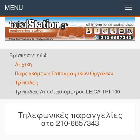
MENU
Αρχή
Togg
navig
Εταιρικό Προφίλ
Παραγγελίες
Βρίσκεστε εδώ:
Προϊόντα
Αρχική
Παρελκόμενα Τοπογραφικών Οργάνων
Προσφορές
Τρίποδες
Επικοινωνία
Τρίποδας Αποστασιόμετρου LEICA TRI-100
Τηλεφωνικές παραγγελίες
στο 210-6657343