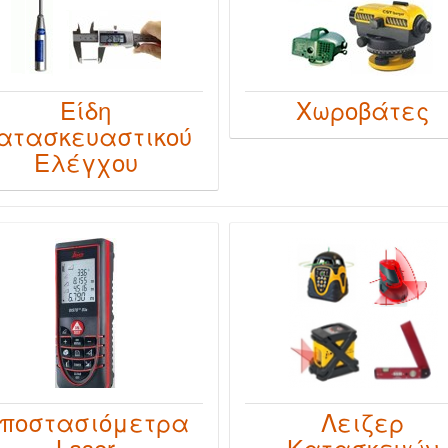
Είδη
Χωροβάτες
ατασκευαστικού
Ελέγχου
ποστασιόμετρα
Λειζερ
Laser
Κατασκευών