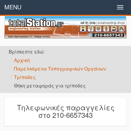
MENU
Αρχή
Togg
navig
Εταιρικό Προφίλ
Παραγγελίες
Βρίσκεστε εδώ:
Προϊόντα
Αρχική
Παρελκόμενα Τοπογραφικών Οργάνων
Προσφορές
Τρίποδες
Επικοινωνία
Θήκη μεταφοράς για τρίποδες
Τηλεφωνικές παραγγελίες
στο 210-6657343