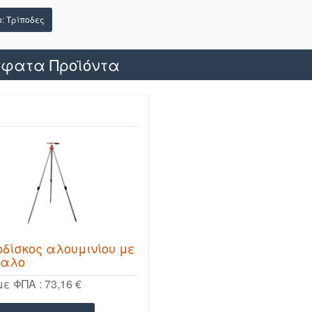
o: Τρίποδες
φατα Προϊόντα
οδίσκος αλουμινίου με
δαλο
με ΦΠΑ :
73,16 €