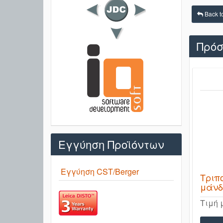
Back t
Πρόσ
Εγγύηση Προϊόντων
Εγγύηση CST/Berger
Τριπ
μάν
Τιμή 