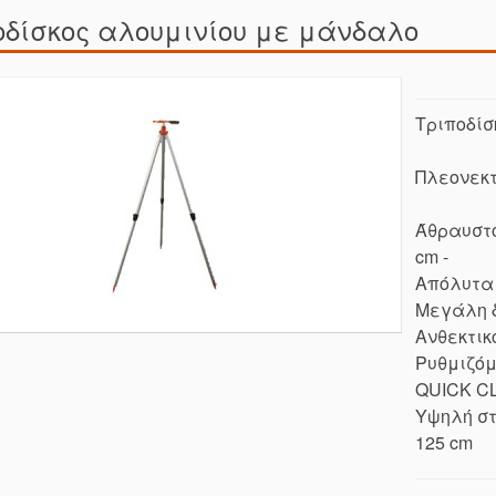
οδίσκος αλουμινίου με μάνδαλο
Τριποδίσ
Πλεονεκ
Άθραυστο
cm -
Απόλυτα 
Μεγάλη δ
Ανθεκτικ
Ρυθμιζόμ
QUICK CL
Υψηλή στ
125 cm