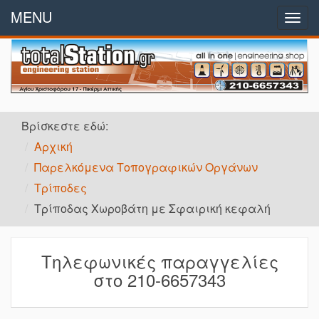
MENU
Αρχή
Togg
navig
Εταιρικό Προφίλ
Παραγγελίες
Βρίσκεστε εδώ:
Προϊόντα
Αρχική
Παρελκόμενα Τοπογραφικών Οργάνων
Προσφορές
Τρίποδες
Επικοινωνία
Τρίποδας Χωροβάτη με Σφαιρική κεφαλή
Τηλεφωνικές παραγγελίες
στο 210-6657343