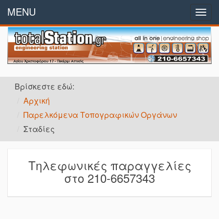
MENU
Αρχή
Togg
navig
Εταιρικό Προφίλ
Παραγγελίες
Βρίσκεστε εδώ:
Προϊόντα
Αρχική
Παρελκόμενα Τοπογραφικών Οργάνων
Προσφορές
Σταδίες
Επικοινωνία
Τηλεφωνικές παραγγελίες
στο 210-6657343