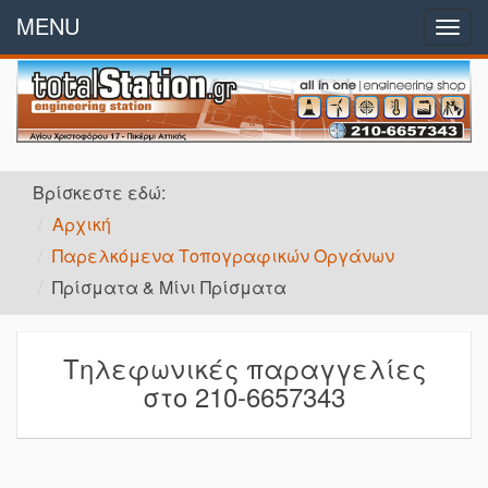
MENU
Αρχή
Togg
navig
Εταιρικό Προφίλ
Παραγγελίες
Βρίσκεστε εδώ:
Προϊόντα
Αρχική
Παρελκόμενα Τοπογραφικών Οργάνων
Προσφορές
Πρίσματα & Μίνι Πρίσματα
Επικοινωνία
Τηλεφωνικές παραγγελίες
στο 210-6657343